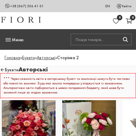
+38 (067) 506 41 01
EN
Увійти
0
0
Меню
Головна
»
Букети
»
Авторські
»
Сторінка 2
Авторські
Букети
*** Через сезонність квіти в авторському букеті чи композиції можуть бути частково
або повністю замінені. Будь-яка заміна попередньо узгоджується із замовником.
Альтернативні квіти підбираються в межах погодженого бюджету, який може бути
змінений лише за згодою замовника.