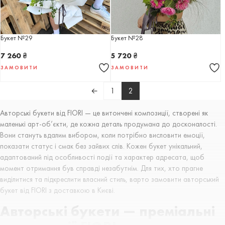
Букет №29
Букет №28
7 260
₴
5 720
₴
ЗАМОВИТИ
ЗАМОВИТИ
←
1
2
Авторські букети від FIORI — це витончені композиції, створені як
маленькі арт-об’єкти, де кожна деталь продумана до досконалості.
Вони стануть вдалим вибором, коли потрібно висловити емоції,
показати статус і смак без зайвих слів. Кожен букет унікальний,
адаптований під особливості події та характер адресата, щоб
момент отримання був справді незабутнім. Для тих, хто прагне
виділитися та підкреслити власний стиль, варто замовити авторський
букет від FIORI з доставкою в Києві.
Авторські букети — преміальні