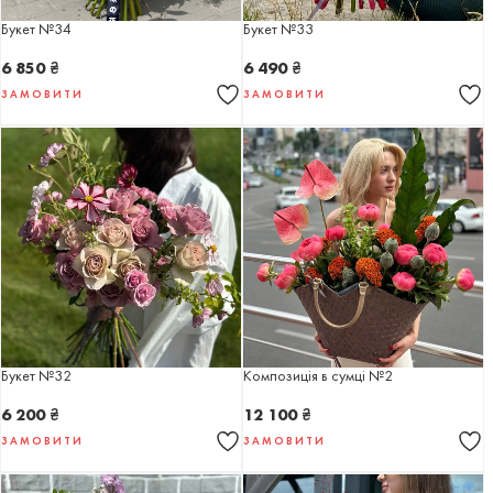
Букет №34
Букет №33
6 850
₴
6 490
₴
ЗАМОВИТИ
ЗАМОВИТИ
Букет №32
Композиція в сумці №2
6 200
₴
12 100
₴
ЗАМОВИТИ
ЗАМОВИТИ