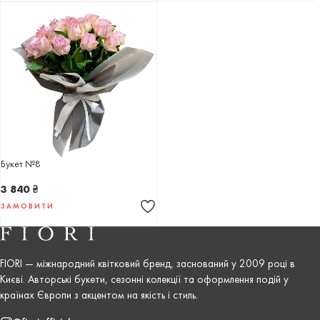
Букет №8
3 840
₴
ЗАМОВИТИ
FIORI — міжнародний квітковий бренд, заснований у 2009 році в
Києві. Авторські букети, сезонні колекції та оформлення подій у
країнах Європи з акцентом на якість і стиль.