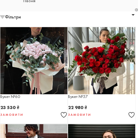
Півонія
Фільтри
Букет №60
Букет №57
23 530
₴
22 980
₴
ЗАМОВИТИ
ЗАМОВИТИ