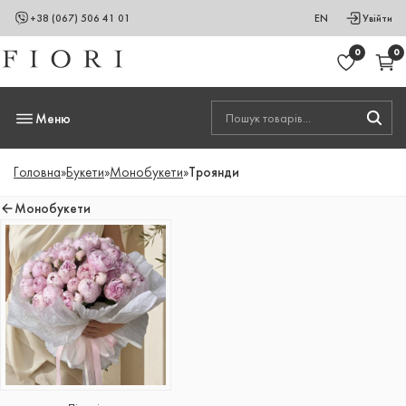
+38 (067) 506 41 01
EN
Увійти
0
0
Меню
Головна
»
Букети
»
Монобукети
»
Троянди
Монобукети