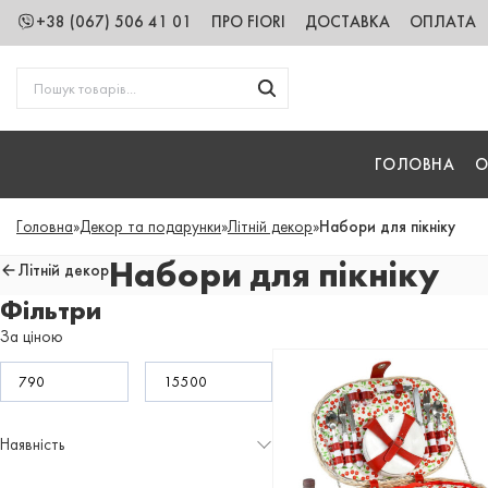
+38 (067) 506 41 01
ПРО FIORI
ДОСТАВКА
ОПЛАТА
ГОЛОВНА
О
Головна
»
Декор та подарунки
»
Літній декор
»
Набори для пікніку
Набори для пікніку
Літній декор
Фільтри
За ціною
Наявність