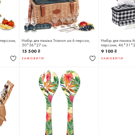
 персони,
Набір для пікніка Trianon на 6 персон,
Набір для пікніка 
50*36*27 см
персони, 46*31*2
15 500
₴
9 100
₴
ЗАМОВИТИ
ЗАМОВИТИ