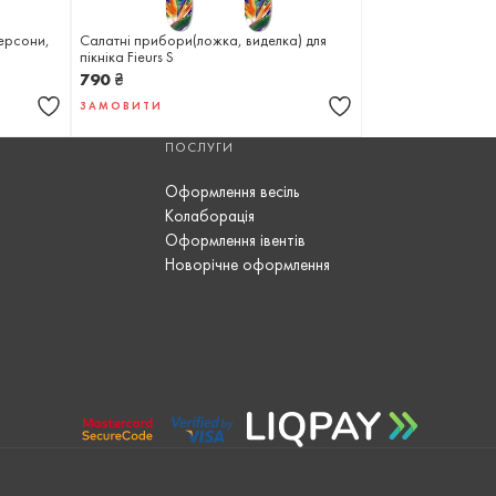
персони,
Салатні прибори(ложка, виделка) для
пікніка Fieurs S
790
₴
ЗАМОВИТИ
ПОСЛУГИ
Оформлення весіль
Колаборація
Оформлення івентів
Новорічне оформлення