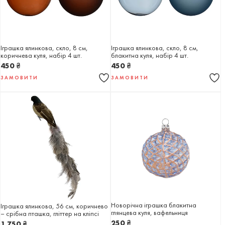
Іграшка ялинкова, скло, 8 см,
Іграшка ялинкова, скло, 8 см,
коричнева куля, набір 4 шт.
блакитна куля, набір 4 шт.
450
₴
450
₴
ЗАМОВИТИ
ЗАМОВИТИ
Новорічна іграшка блакитна
Іграшка ялинкова, 56 см, коричнево
глянцева куля, вафельниця
– срібна пташка, гліттер на кліпсі
250
₴
1 750
₴