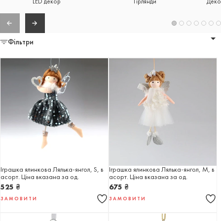
LED декор
Гірлянди
Декор
Фільтри
Іграшка ялинкова Лялька-янгол, S, в
Іграшка ялинкова Лялька-янгол, М, в
асорт. Ціна вказана за од.
асорт. Ціна вказана за од.
525
₴
675
₴
ЗАМОВИТИ
ЗАМОВИТИ