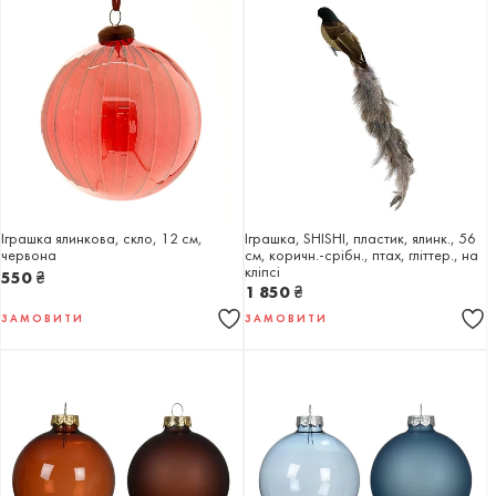
Іграшка ялинкова, скло, 12 см,
Іграшка, SHISHI, пластик, ялинк., 56
червона
см, коричн.-срібн., птах, гліттер., на
кліпсі
550
₴
1 850
₴
ЗАМОВИТИ
ЗАМОВИТИ