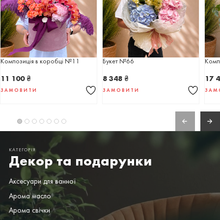
Композиція в коробці №11
Букет №66
Комп
11 100
₴
8 348
₴
17 
ЗАМОВИТИ
ЗАМОВИТИ
ЗАМ
КАТЕГОРІЯ
Декор та подарунки
Аксесуари для ванної
Арома масло
Арома свічки