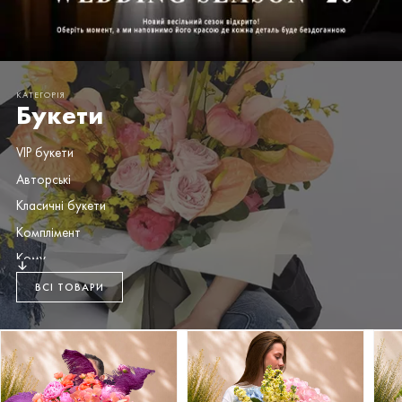
КАТЕГОРІЯ
Букети
VIP букети
Авторські
Класичні букети
Комплімент
Кому
Коробка / сумка
ВСІ ТОВАРИ
Монобукети
Приводи