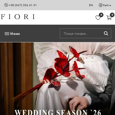
+38 (067) 506 41 01
EN
Увійти
0
0
Меню