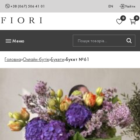
+38 (067) 506 41 01
EN
Увійти
0
0
Меню
Головна
»
Онлайн-бутік
»
Букети
»
Букет №61