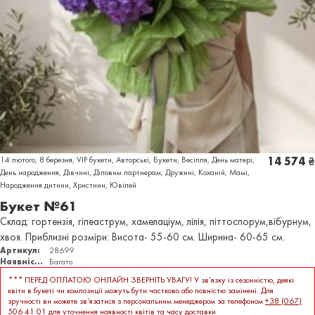
14 лютого
,
8 березня
,
VIP букети
,
Авторські
,
Букети
,
Весілля
,
День матері
,
14 574
₴
День народження
,
Дівчині
,
Діловим партнерам
,
Дружині
,
Коханій
,
Мамі
,
Народження дитини
,
Христини
,
Ювілей
Букет №61
Склад: гортензія, гіпеаструм, хамелаціум, лілія, піттоспорум,вібурнум,
хвоя. Приблизні розміри: Висота- 55-60 см. Ширина- 60-65 см.
Артикул:
28699
Наявність:
Багато
***
ПЕРЕД ОПЛАТОЮ ОНЛАЙН ЗВЕРНІТЬ УВАГУ! У зв’язку із сезонністю, деякі
квіти в букеті чи композиції можуть бути частково або повністю замінені. Для
зручності ви можете зв’язатися з персональним менеджером за телефоном
+38 (067)
506 41 01
для уточнення наявності квітів та часу доставки