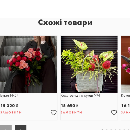
Схожі товари
Букет №54
Композиція в сумці №4
Комп
15 320
₴
15 650
₴
16 
ЗАМОВИТИ
ЗАМОВИТИ
ЗАМ