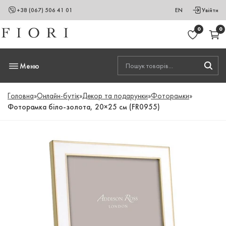
+38 (067) 506 41 01
EN
Увійти
0
0
Меню
Головна
»
Онлайн-бутік
»
Декор та подарунки
»
Фоторамки
»
Фоторамка біло-золота, 20×25 cм (FR0955)