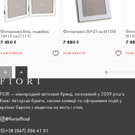
Фоторамка біла, подвійна,
Фоторамка 20×25 см (6100)
Фото
10×15 см (1111)
(612
7 450
₴
7 880
₴
7 8
ЗАМОВИТИ
ЗАМОВИТИ
ЗАМ
FIORI — міжнародний квітковий бренд, заснований у 2009 році в
Києві. Авторські букети, сезонні колекції та оформлення подій у
країнах Європи з акцентом на якість і стиль.
@fioriofficial
+38 (067) 506 41 01