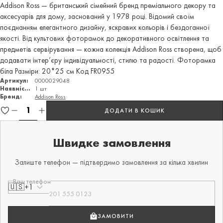
Addison Ross — британський сімейний бренд преміального декору та
аксесуарів для дому, заснований у 1978 році. Відомий своїм
поєднанням елегантного дизайну, яскравих кольорів і бездоганної
якості. Від культових фоторамок до декоративного освітлення та
предметів сервірування — кожна колекція Addison Ross створена, щоб
додавати інтер’єру індивідуальності, стилю та радості. Фоторамка
біла Разміри: 20*25 см Код FR0955
Артикул:
0000029048
Наявність:
1 шт
Бренд:
Addison Ross
ДОДАТИ В КОШИК
Швидке замовлення
Залиште телефон — підтвердимо замовлення за кілька хвилин
Ваш телефон
🇺🇸
+1
ЗАМОВИТИ