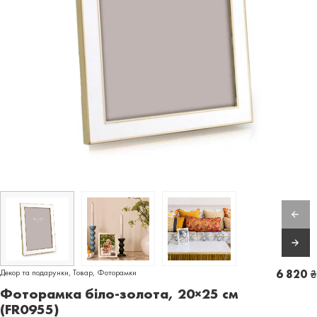
Декор та подарунки
,
Товар
,
Фоторамки
6 820
₴
Фоторамка біло-золота, 20×25 cм
(FR0955)