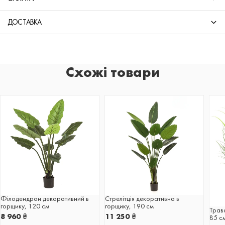
ДОСТАВКА
Схожі товари
Філодендрон декоративний в
Стрелітція декоративна в
горщику, 120 см
горщику, 190 см
Трав
8 960
₴
11 250
₴
85 с