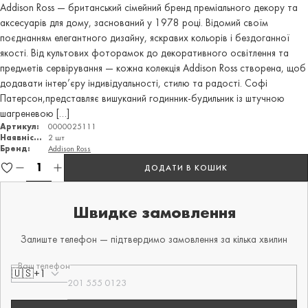
Addison Ross — британський сімейний бренд преміального декору та
аксесуарів для дому, заснований у 1978 році. Відомий своїм
поєднанням елегантного дизайну, яскравих кольорів і бездоганної
якості. Від культових фоторамок до декоративного освітлення та
предметів сервірування — кожна колекція Addison Ross створена, щоб
додавати інтер’єру індивідуальності, стилю та радості. Софі
Патерсон,представляє вишуканий годинник-будильник із штучною
шагреневою […]
Артикул:
0000025111
Наявність:
2 шт
Бренд:
Addison Ross
ДОДАТИ В КОШИК
Швидке замовлення
Залиште телефон — підтвердимо замовлення за кілька хвилин
Ваш телефон
🇺🇸
+1