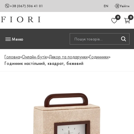
+38 (067) 506 41 01
EN
Увійти
0
0
Меню
Головна
»
Онлайн-бутік
»
Декор та подарунки
»
Годинники
»
Годинник настільний, квадрат, бежевий