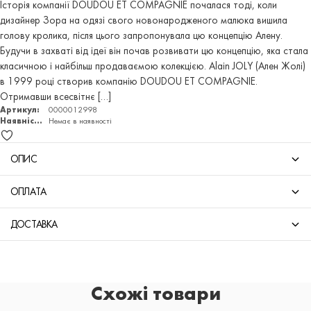
Історія компанії DOUDOU ET COMPAGNIE почалася тоді, коли
дизайнер Зора на одязі свого новонародженого малюка вишила
голову кролика, після цього запропонувала цю концепцію Алену.
Будучи в захваті від ідеї він почав розвивати цю концепцію, яка стала
класичною і найбільш продаваємою колекцією. Alain JOLY (Ален Жолі)
в 1999 році створив компанію DOUDOU ET COMPAGNIE.
Отримавши всесвітнє […]
Артикул:
0000012998
Наявність:
Немає в наявності
ОПИС
ОПЛАТА
ДОСТАВКА
Схожі товари