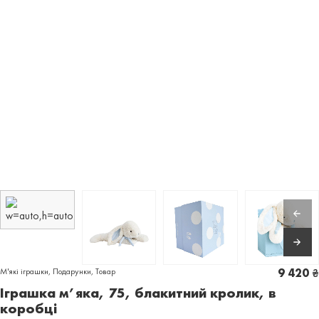
М'які іграшки
,
Подарунки
,
Товар
9 420
₴
Іграшка м’яка, 75, блакитний кролик, в
коробці