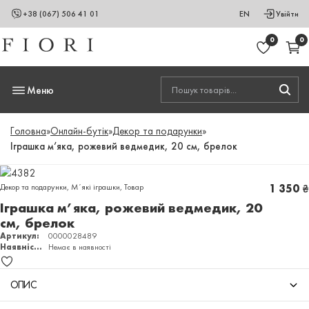
+38 (067) 506 41 01
EN
Увійти
0
0
Меню
Головна
»
Онлайн-бутік
»
Декор та подарунки
»
Іграшка м’яка, рожевий ведмедик, 20 см, брелок
Декор та подарунки
,
Мʼякі іграшки
,
Товар
1 350
₴
Іграшка м’яка, рожевий ведмедик, 20
см, брелок
Артикул:
0000028489
Наявність:
Немає в наявності
ОПИС