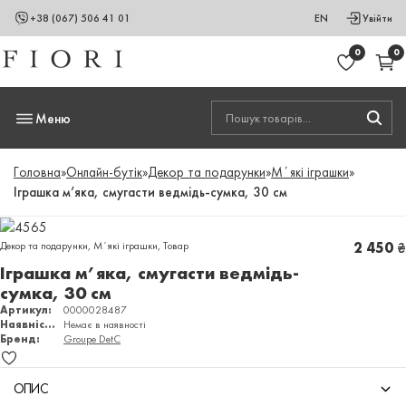
+38 (067) 506 41 01
EN
Увійти
0
0
Меню
Головна
»
Онлайн-бутік
»
Декор та подарунки
»
Мʼякі іграшки
»
Іграшка м’яка, смугасти ведмідь-сумка, 30 см
Декор та подарунки
,
Мʼякі іграшки
,
Товар
2 450
₴
Іграшка м’яка, смугасти ведмідь-
сумка, 30 см
Артикул:
0000028487
Наявність:
Немає в наявності
Бренд:
Groupe DetC
ОПИС