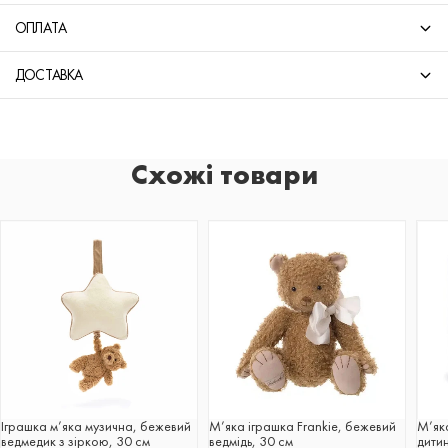
ОПЛАТА
ДОСТАВКА
Схожі товари
Іграшка м’яка музична, бежевий
М’яка іграшка Frankie, бежевий
М’як
ведмедик з зіркою, 30 см
ведмідь, 30 см
дити