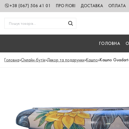
+38 (067) 506 41 01
ПРО FIORI
ДОСТАВКА
ОПЛАТА
ГОЛОВНА
О
Головна
»
Онлайн-бутік
»
Декор та подарунки
»
Кашпо
»
Кашпо Guadarte