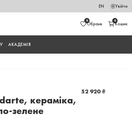
EN
Увійти
0
0
Обране
Кошик
У
АКАДЕМІЯ
52 920
₴
arte, кераміка,
іло-зелене