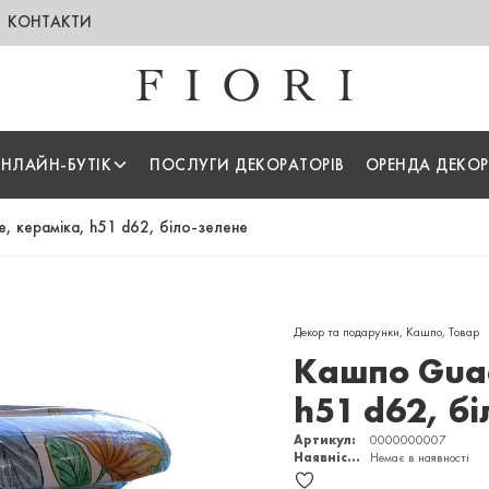
КОНТАКТИ
НЛАЙН-БУТІК
ПОСЛУГИ ДЕКОРАТОРІВ
ОРЕНДА ДЕКОР
, кераміка, h51 d62, біло-зелене
Декор та подарунки
,
Кашпо
,
Товар
Кашпо Guad
h51 d62, б
Артикул:
0000000007
Наявність:
Немає в наявності