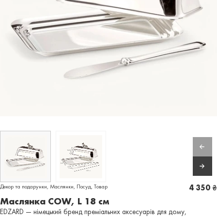
Декор та подарунки
,
Маслянки
,
Посуд
,
Товар
4 350
₴
Маслянка COW, L 18 см
EDZARD — німецький бренд преміальних аксесуарів для дому,