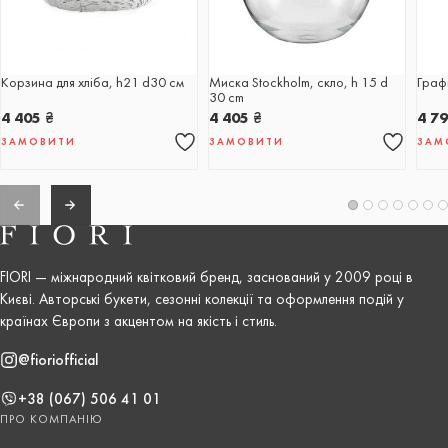
Корзина для хліба, h21 d30 см
Миска Stockholm, скло, h 15 d
Графі
30 cm
4 405
₴
4 405
₴
4 7
ЗАМОВИТИ
ЗАМОВИТИ
ЗАМ
FIORI — міжнародний квітковий бренд, заснований у 2009 році в
Києві. Авторські букети, сезонні колекції та оформлення подій у
країнах Європи з акцентом на якість і стиль.
@fioriofficial
+38 (067) 506 41 01
ПРО КОМПАНІЮ