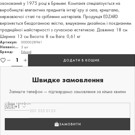
заснований у 1975 році в Бремені. Компанія спеціалізується на
виробництві елегантних предметів інтер’єру зі скла, кришталю,
нержавіючої сталі та сріблених матеріалів. Продукція EDZARD
вирізняється бездоганною якістю, вишуканим дизайном і поєднанням
традиційної майстерності з сучасною естетикою. Довжина: 18 см
Ширина: 13 см Висота: 8 см Вага: 0,61 кг
Артикул:
0000028941
Наявність:
2 шт
Бренд:
Edzard
ДОДАТИ В КОШИК
Швидке замовлення
Залиште телефон — підтвердимо замовлення за кілька хвилин
Ваш телефон
🇺🇸
+1
ЗАМОВИТИ