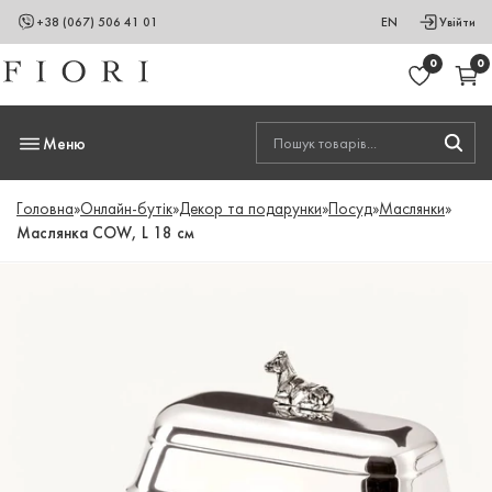
+38 (067) 506 41 01
EN
Увійти
0
0
Меню
Головна
»
Онлайн-бутік
»
Декор та подарунки
»
Посуд
»
Маслянки
»
Маслянка COW, L 18 см