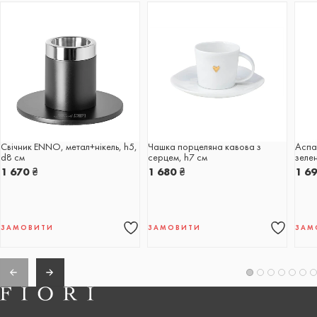
Свічник ENNO, метал+нікель, h5,
Чашка порцеляна кавова з
Аспа
d8 см
серцем, h7 cм
зеле
1 670
₴
1 680
₴
1 6
ЗАМОВИТИ
ЗАМОВИТИ
ЗАМ