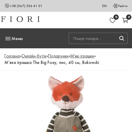
+38 (067) 506 41 01
EN
Увійти
0
0
Меню
Головна
»
Онлайн-бутік
»
Подарунки
»
М'які іграшки
»
М’яка іграшка The Big Foxy, лис, 40 см, Bukowski