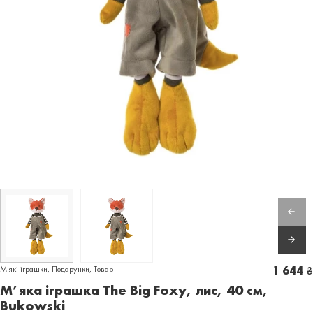
М'які іграшки
,
Подарунки
,
Товар
1 644
₴
М’яка іграшка The Big Foxy, лис, 40 см,
Bukowski