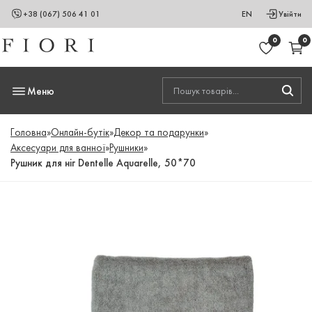
+38 (067) 506 41 01
EN
Увійти
0
0
Меню
Головна
»
Онлайн-бутік
»
Декор та подарунки
»
Аксесуари для ванної
»
Рушники
»
Рушник для ніг Dentelle Aquarelle, 50*70