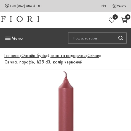
+38 (067) 506 41 01
EN
Увійти
0
0
Меню
Головна
»
Онлайн-бутік
»
Декор та подарунки
»
Свічки
»
Свічка, парафін, h25 d3, колір червоний