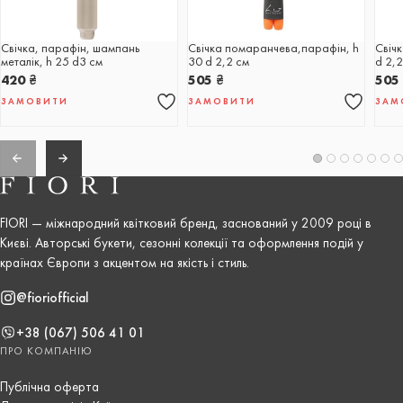
Свічка, парафін, шампань
Свічка помаранчева,парафін, h
Свіч
металік, h 25 d3 см
30 d 2,2 cм
d 2,2
420
₴
505
₴
50
ЗАМОВИТИ
ЗАМОВИТИ
ЗАМ
FIORI — міжнародний квітковий бренд, заснований у 2009 році в
Києві. Авторські букети, сезонні колекції та оформлення подій у
країнах Європи з акцентом на якість і стиль.
@fioriofficial
+38 (067) 506 41 01
ПРО КОМПАНІЮ
Публічна оферта