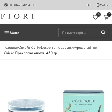
+38 (067) 506 41 01
EN
Увійти
0
0
Меню
Головна
»
Онлайн-бутік
»
Декор та подарунки
»
Арома свічки
»
Свічка Прекрасна епоха, 450 гр.