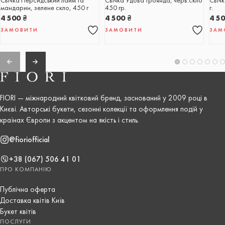
Свічка Персидський лайм та
Свічка Удова троянда, черв.скло
Свіч
мандарин, зелене скло, 450 г
450 гр.
г.
4 500
₴
4 500
₴
4 5
ЗАМОВИТИ
ЗАМОВИТИ
ЗАМ
FIORI — міжнародний квітковий бренд, заснований у 2009 році в
Києві. Авторські букети, сезонні колекції та оформлення подій у
країнах Європи з акцентом на якість і стиль.
@fioriofficial
+38 (067) 506 41 01
ПРО КОМПАНІЮ
Публічна оферта
Доставка квітів Київ
Букет квітів
ПОСЛУГИ