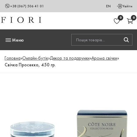
+38 (067) 506 41 01
EN
Увійти
0
0
Меню
Головна
»
Онлайн-бутік
»
Декор та подарунки
»
Арома свічки
»
Свічка Просекко, 450 гр.