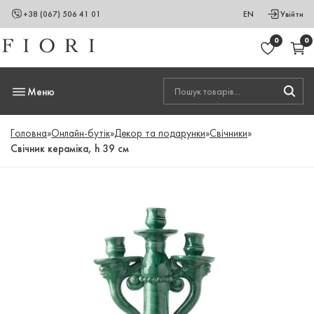
+38 (067) 506 41 01
EN
Увійти
0
0
Меню
Головна
»
Онлайн-бутік
»
Декор та подарунки
»
Свічники
»
Свічник кераміка, h 39 см