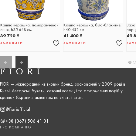
Кашпо кераміка, помаранчево-
Кашпо кераміка, біло-блакитне,
Ваза 
синє, h35 d48 см
h40 d52 cм
порц
39 720
₴
41 400
₴
49 
ЗАМОВИТИ
ЗАМОВИТИ
ЗАМ
FIORI — міжнародний квітковий бренд, заснований у 2009 році в
Києві. Авторські букети, сезонні колекції та оформлення подій у
країнах Європи з акцентом на якість і стиль.
@fioriofficial
+38 (067) 506 41 01
ПРО КОМПАНІЮ