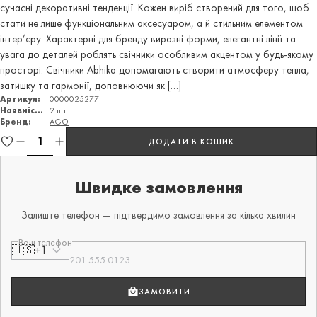
сучасні декоративні тенденції. Кожен виріб створений для того, щоб
стати не лише функціональним аксесуаром, а й стильним елементом
інтер’єру. Характерні для бренду виразні форми, елегантні лінії та
увага до деталей роблять свічники особливим акцентом у будь-якому
просторі. Свічники Abhika допомагають створити атмосферу тепла,
затишку та гармонії, доповнюючи як […]
Артикул:
0000025277
Наявність:
2 шт
Бренд:
AGO
ДОДАТИ В КОШИК
Швидке замовлення
Залиште телефон — підтвердимо замовлення за кілька хвилин
Ваш телефон
🇺🇸
+1
ЗАМОВИТИ