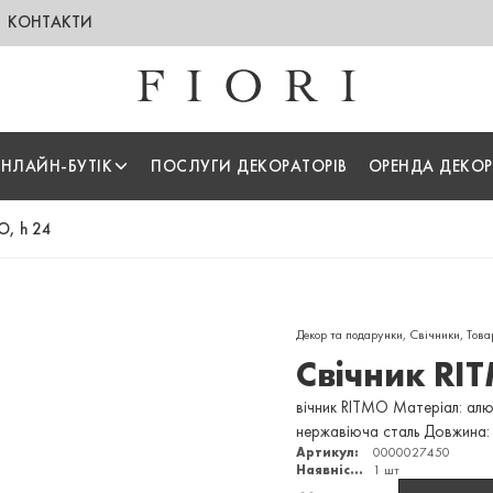
КОНТАКТИ
НЛАЙН-БУТІК
ПОСЛУГИ ДЕКОРАТОРІВ
ОРЕНДА ДЕКОР
O, h 24
Декор та подарунки
,
Свічники
,
Това
Свічник RI
вічник RITMO Матеріал: алю
нержавіюча сталь Довжина:
Артикул:
0000027450
Наявність:
1 шт