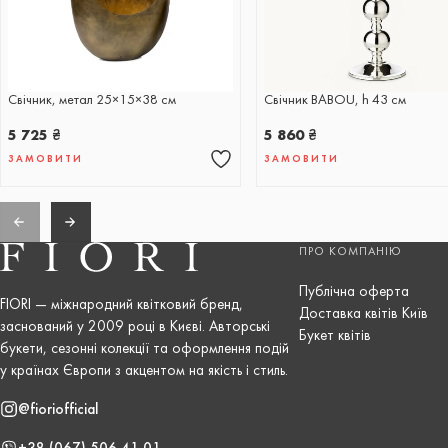
Свічник, метал 25×15×38 см
Свічник BABOU, h 43 cм
5 725
₴
5 860
₴
ЗАМОВИТИ
ЗАМОВИТИ
ПРО КОМПАНІЮ
Публічна оферта
FIORI — міжнародний квітковий бренд,
Доставка квітів Київ
заснований у 2009 році в Києві. Авторські
Букет квітів
букети, сезонні колекції та оформлення подій
у країнах Європи з акцентом на якість і стиль.
@fioriofficial
+38 (067) 506 41 01