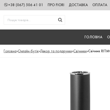
+38 (067) 506 41 01
ПРО FIORI
ДОСТАВКА
ОПЛАТА
ГОЛОВНА
О
Головна
»
Онлайн-бутік
»
Декор та подарунки
»
Свічники
»
Свічник RITM