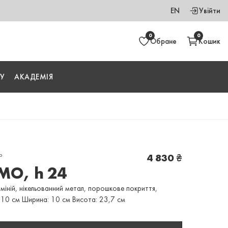
EN
Увійти
0
0
Обране
Кошик
У
АКАДЕМІЯ
р
4 830
₴
TMO, h 24
міній, нікельованний метал, порошкове покриття,
 10 см Ширина: 10 см Висота: 23,7 см