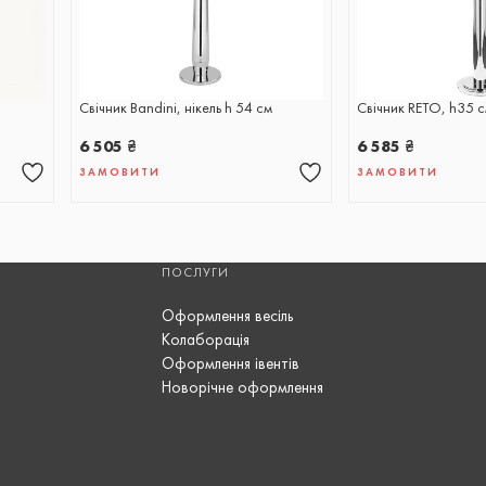
Свічник Bandini, нікель h 54 cм
Свічник RETO, h35 
6 505
₴
6 585
₴
ЗАМОВИТИ
ЗАМОВИТИ
ПОСЛУГИ
Оформлення весіль
Колаборація
Оформлення івентів
Новорічне оформлення