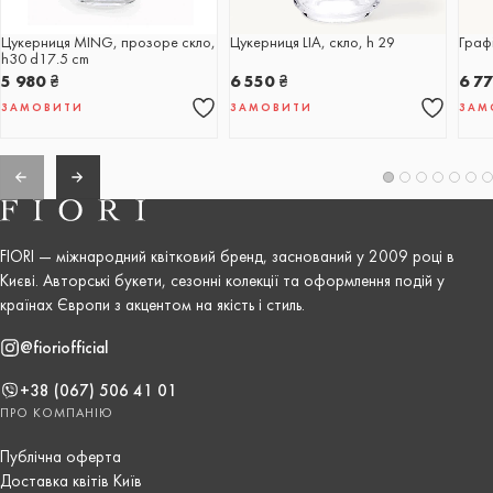
Цукерниця MING, прозоре скло,
Цукерниця LIA, скло, h 29
Графі
h30 d17.5 cm
5 980
₴
6 550
₴
6 7
ЗАМОВИТИ
ЗАМОВИТИ
ЗАМ
FIORI — міжнародний квітковий бренд, заснований у 2009 році в
Києві. Авторські букети, сезонні колекції та оформлення подій у
країнах Європи з акцентом на якість і стиль.
@fioriofficial
+38 (067) 506 41 01
ПРО КОМПАНІЮ
Публічна оферта
Доставка квітів Київ