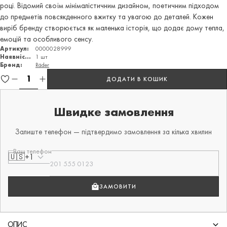
році. Відомий своїм мінімалістичним дизайном, поетичним підходом
до предметів повсякденного вжитку та увагою до деталей. Кожен
виріб бренду створюється як маленька історія, що додає дому тепла,
емоцій та особливого сенсу.
Артикул:
0000028999
Наявність:
1 шт
Бренд:
Räder
ДОДАТИ В КОШИК
Швидке замовлення
Залиште телефон — підтвердимо замовлення за кілька хвилин
Ваш телефон
🇺🇸
+1
ЗАМОВИТИ
ОПИС