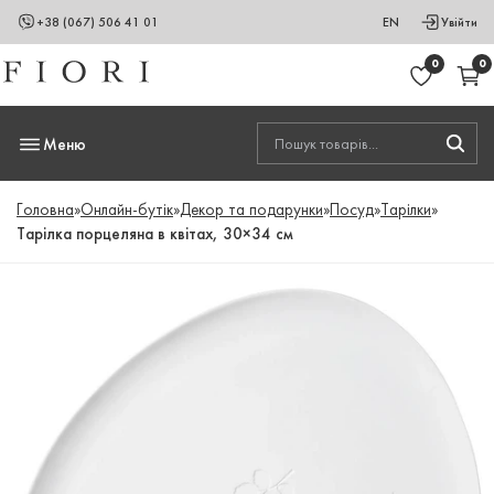
+38 (067) 506 41 01
EN
Увійти
0
0
Меню
Головна
»
Онлайн-бутік
»
Декор та подарунки
»
Посуд
»
Тарілки
»
Тарілка порцеляна в квітах, 30×34 cм