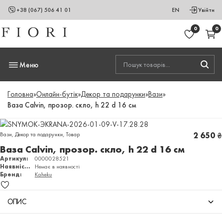
+38 (067) 506 41 01
EN
Увійти
0
0
Меню
Головна
»
Онлайн-бутік
»
Декор та подарунки
»
Вази
»
Ваза Calvin, прозор. скло, h 22 d 16 см
Вази
,
Декор та подарунки
,
Товар
2 650
₴
Ваза Calvin, прозор. скло, h 22 d 16 см
Артикул:
0000028521
Наявність:
Немає в наявності
Бренд:
Kaheku
ОПИС