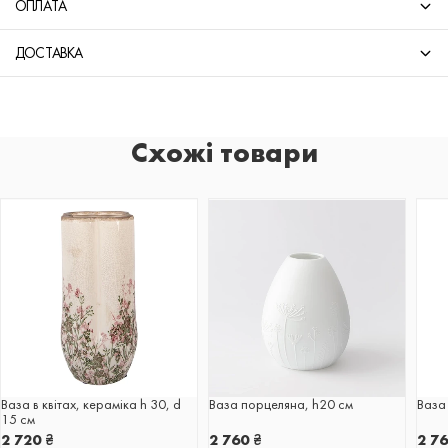
ОПЛАТА
ДОСТАВКА
Схожі товари
Ваза в квітах, кераміка h 30, d
Ваза порцеляна, h20 см
Ваза
15 см
2 720
₴
2 760
₴
2 7