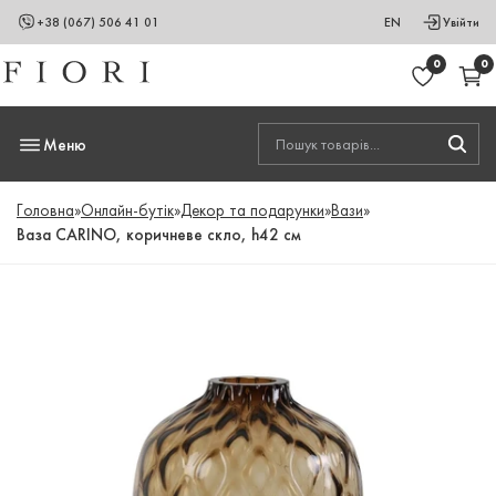
+38 (067) 506 41 01
EN
Увійти
0
0
Меню
Головна
»
Онлайн-бутік
»
Декор та подарунки
»
Вази
»
Ваза CARINO, коричневе скло, h42 см