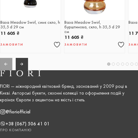
Ваза Meadow Swirl, синє скло, h
Ваза Meadow Swirl,
Ваза
35,5 d 29 см
бурштинова, скло, h 35,5 d 29
см
11 605
₴
11 
11 605
₴
ЗАМОВИТИ
ЗАМОВИТИ
ЗАМ
FIORI — міжнародний квітковий бренд, заснований у 2009 році в
Києві. Авторські букети, сезонні колекції та оформлення подій у
країнах Європи з акцентом на якість і стиль.
@fioriofficial
+38 (067) 506 41 01
ПРО КОМПАНІЮ