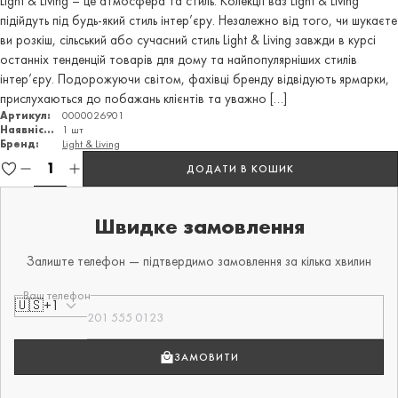
Light & Living – це атмосфера та стиль. Колекції ваз Light & Living
підійдуть під будь-який стиль інтер’єру. Незалежно від того, чи шукаєте
ви розкіш, сільський або сучасний стиль Light & Living завжди в курсі
останніх тенденцій товарів для дому та найпопулярніших стилів
інтер’єру. Подорожуючи світом, фахівці бренду відвідують ярмарки,
прислухаються до побажань клієнтів та уважно […]
Артикул:
0000026901
Наявність:
1 шт
Бренд:
Light & Living
ДОДАТИ В КОШИК
Швидке замовлення
Залиште телефон — підтвердимо замовлення за кілька хвилин
Ваш телефон
🇺🇸
+1
ЗАМОВИТИ