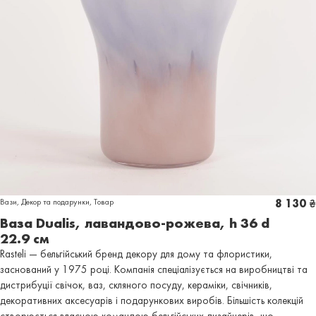
Вази
,
Декор та подарунки
,
Товар
8 130
₴
Ваза Dualis, лавандово-рожева, h 36 d
22.9 см
Rasteli — бельгійський бренд декору для дому та флористики,
заснований у 1975 році. Компанія спеціалізується на виробництві та
дистрибуції свічок, ваз, скляного посуду, кераміки, свічників,
декоративних аксесуарів і подарункових виробів. Більшість колекцій
створюється власною командою бельгійських дизайнерів, що