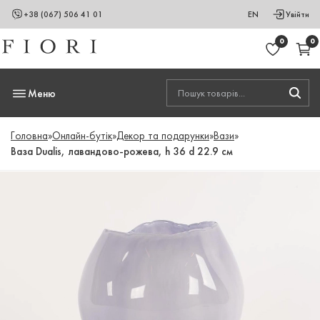
+38 (067) 506 41 01
EN
Увійти
0
0
Меню
Головна
»
Онлайн-бутік
»
Декор та подарунки
»
Вази
»
Ваза Dualis, лавандово-рожева, h 36 d 22.9 см