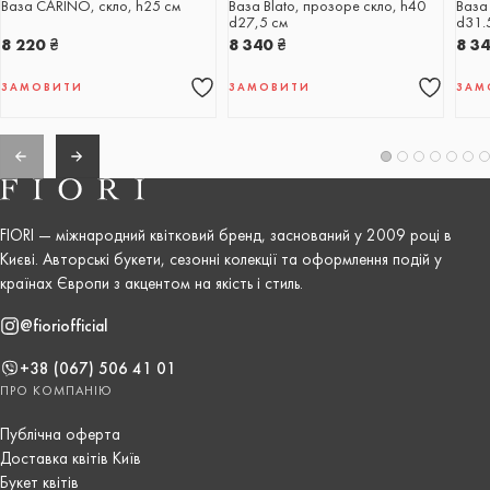
Ваза CARINO, скло, h25 см
Ваза Blato, прозоре скло, h40
Ваза
d27,5 см
d31.
8 220
₴
8 340
₴
8 3
ЗАМОВИТИ
ЗАМОВИТИ
ЗАМ
FIORI — міжнародний квітковий бренд, заснований у 2009 році в
Києві. Авторські букети, сезонні колекції та оформлення подій у
країнах Європи з акцентом на якість і стиль.
@fioriofficial
+38 (067) 506 41 01
ПРО КОМПАНІЮ
Публічна оферта
Доставка квітів Київ
Букет квітів