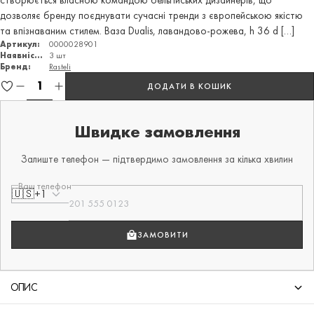
дозволяє бренду поєднувати сучасні тренди з європейською якістю
та впізнаваним стилем. Ваза Dualis, лавандово-рожева, h 36 d […]
Артикул:
0000028901
Наявність:
3 шт
Бренд:
Rasteli
ДОДАТИ В КОШИК
Швидке замовлення
Залиште телефон — підтвердимо замовлення за кілька хвилин
Ваш телефон
🇺🇸
+1
ЗАМОВИТИ
ОПИС