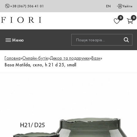
+38 (067) 506 41 01
EN
Увійти
0
0
Меню
Головна
»
Онлайн-бутік
»
Декор та подарунки
»
Вази
»
Ваза Matilda, скло, h 21 d 25, small