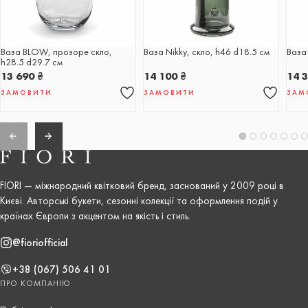
Ваза BLOW, прозоре скло,
Ваза Nikky, скло, h46 d18.5 см
Ваза 
h28.5 d29.7 см
13 690
₴
14 100
₴
14 
ЗАМОВИТИ
ЗАМОВИТИ
ЗАМ
FIORI — міжнародний квітковий бренд, заснований у 2009 році в
Києві. Авторські букети, сезонні колекції та оформлення подій у
країнах Європи з акцентом на якість і стиль.
@fioriofficial
+38 (067) 506 41 01
ПРО КОМПАНІЮ