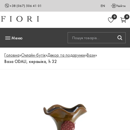
+38 (067) 506 41 01
EN
Увійти
0
0
Меню
Головна
»
Онлайн-бутік
»
Декор та подарунки
»
Вази
»
Ваза ODALI, кераміка, h 32