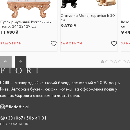
Статуетка Мопс, кераміка h 30
см
Сувенір музичний Рожевий міні
Ваза 
9 370
₴
театр, 24*22*29 см
см
11 980
₴
9 4
ЗАМОВИТИ
ЗАМОВИТИ
ЗАМ
FIORI — міжнародний квітковий бренд, заснований у 2009 році в
Києві. Авторські букети, сезонні колекції та оформлення подій у
країнах Європи з акцентом на якість і стиль.
@fioriofficial
+38 (067) 506 41 01
ПРО КОМПАНІЮ