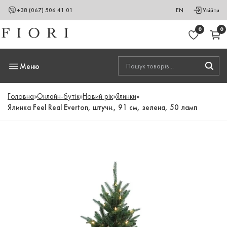
+38 (067) 506 41 01
EN
Увійти
0
0
Меню
Головна
»
Онлайн-бутік
»
Новий рік
»
Ялинки
»
Ялинка Feel Real Everton, штучн., 91 см, зелена, 50 ламп