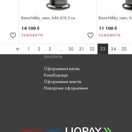
Ваза Nikky, скло, h46 d18.5 см
Ваза Nikky, скло, 
14 100
₴
11 100
₴
ЗАМОВИТИ
ЗАМОВИТИ
←
1
2
3
…
30
31
32
33
34
35
ПОСЛУГИ
Оформлення весіль
Колаборація
Оформлення івентів
Новорічне оформлення