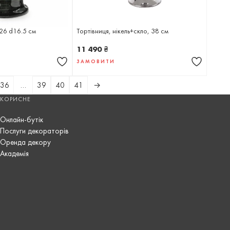
h26 d16.5 см
Тортівниця, нікель+скло, 38 см
11 490
₴
ЗАМОВИТИ
36
…
39
40
41
→
КОРИСНЕ
Онлайн-бутік
Послуги декораторів
Оренда декору
Академія