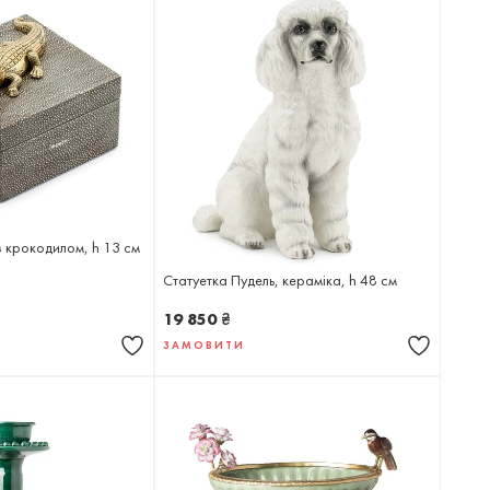
 крокодилом, h 13 см
Статуетка Пудель, кераміка, h 48 см
19 850
₴
ЗАМОВИТИ