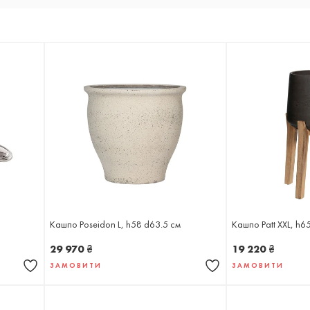
Кашпо Poseidon L, h58 d63.5 см
Кашпо Patt XXL, h6
29 970
₴
19 220
₴
ЗАМОВИТИ
ЗАМОВИТИ