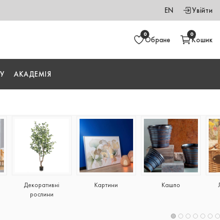
EN
Увійти
0
0
Обране
Кошик
У
АКАДЕМІЯ
Декоративні
Картини
Кашпо
рослини