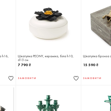
а h16,
Шкатулка PEONY, кераміка, біла h10,
Шкатулка бронза з
d15 см
7 790
₴
15 590
₴
ЗАМОВИТИ
ЗАМОВИТИ