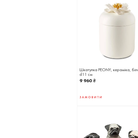
Шкатулка PEONY, кераміка, біл
d11 см
9 960
₴
ЗАМОВИТИ