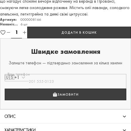
що нагадує спокійні вечори відпочинку на веранді в Провансі,
смакуючи легке охолоджене рожеве. Містить олії лаванди, солодкого
апельсина, петитгрейна та деякі свіжі цитрусові.
Артикул:
0000008166
Наявність:
6 шт
ДОДАТИ В КОШИК
Швидке замовлення
Залиште телефон — підтвердимо замовлення за кілька хвилин
Ваш телефон
🇺🇸
+1
ЗАМОВИТИ
ОПИС
ХАРАКТЕРИСТИКИ