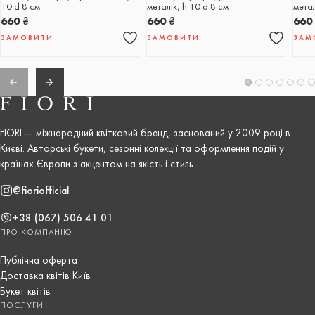
10 d 8 см
металік, h 10 d 8 см
метал
660
₴
660
₴
66
ЗАМОВИТИ
ЗАМОВИТИ
ЗАМ
FIORI — міжнародний квітковий бренд, заснований у 2009 році в
Києві. Авторські букети, сезонні колекції та оформлення подій у
країнах Європи з акцентом на якість і стиль.
@fioriofficial
+38 (067) 506 41 01
ПРО КОМПАНІЮ
Публічна оферта
Доставка квітів Київ
Букет квітів
ПОСЛУГИ