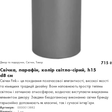
Декор та подарунки
,
Свічки
,
Товар
715
₴
Свічка, парафін, колір світло-сірий, h15
d8 см
Свічки Fink— це поєднання позачасової елегантності, високої якості
та німецьких традицій дизайну. Вони наповнюють простір теплим
світлом і затишною атмосферою, водночас виступаючи вишуканим
елементом декору. Завдяки бездоганному виконанню свічки бренду
гармонійно доповнюють як класичні, так і сучасні інтер’єри.
Артикул:
0000013882
Наявність:
1 шт