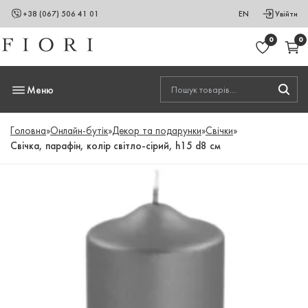
+38 (067) 506 41 01
EN
Увійти
0
0
Меню
Головна
»
Онлайн-бутік
»
Декор та подарунки
»
Свічки
»
Свічка, парафін, колір світло-сірий, h15 d8 см