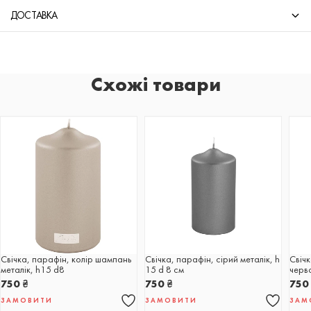
ДОСТАВКА
Схожі товари
Свічка, парафін, колір шампань
Свічка, парафін, сірий металік, h
Свіч
металік, h15 d8
15 d 8 см
черв
750
₴
750
₴
75
ЗАМОВИТИ
ЗАМОВИТИ
ЗАМ