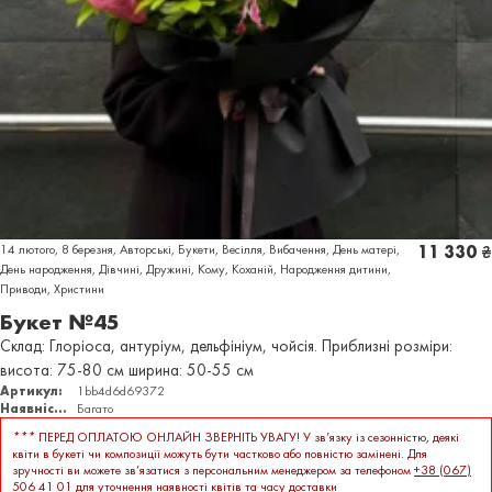
14 лютого
,
8 березня
,
Авторські
,
Букети
,
Весілля
,
Вибачення
,
День матері
,
11 330
₴
День народження
,
Дівчині
,
Дружині
,
Кому
,
Коханій
,
Народження дитини
,
Приводи
,
Христини
Букет №45
Склад: Глоріоса, антуріум, дельфініум, чойсія. Приблизні розміри:
висота: 75-80 см ширина: 50-55 см
Артикул:
1bb4d6d69372
Наявність:
Багато
***
ПЕРЕД ОПЛАТОЮ ОНЛАЙН ЗВЕРНІТЬ УВАГУ! У зв’язку із сезонністю, деякі
квіти в букеті чи композиції можуть бути частково або повністю замінені. Для
зручності ви можете зв’язатися з персональним менеджером за телефоном
+38 (067)
506 41 01
для уточнення наявності квітів та часу доставки