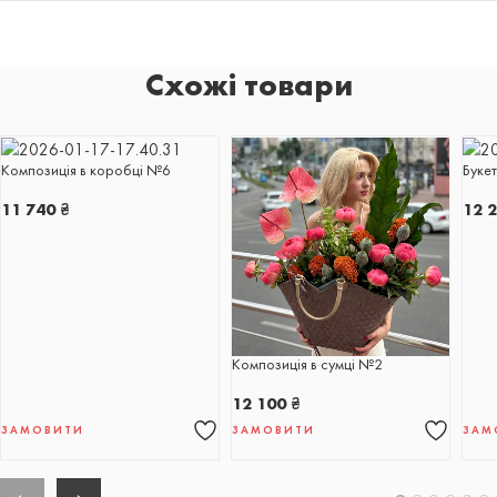
Схожі товари
Композиція в коробці №6
Буке
11 740
₴
12 
Композиція в сумці №2
12 100
₴
ЗАМОВИТИ
ЗАМОВИТИ
ЗАМ