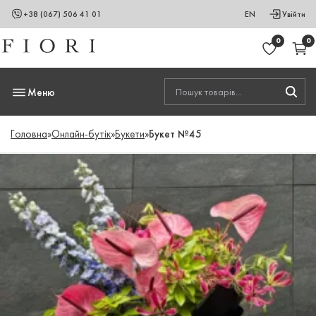
+38 (067) 506 41 01
EN
Увійти
0
0
Меню
Головна
»
Онлайн-бутік
»
Букети
»
Букет №45