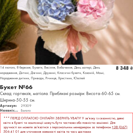
14 лютого
,
8 березня
,
Букети
,
Весілля
,
Вибачення
,
День матері
,
День
8 348
₴
народження
,
Дитині
,
Дівчині
,
Дружині
,
Класичні букети
,
Коханій
,
Мамі
,
Народження дитини
,
Приводи
,
Річниця
,
Христини
,
Ювілей
Букет №66
Склад: гортензія, матіола. Приблизні розміри: Висота-60-65 см.
Ширина-50-55 см.
Артикул:
29309
Наявність:
Багато
***
ПЕРЕД ОПЛАТОЮ ОНЛАЙН ЗВЕРНІТЬ УВАГУ! У зв’язку із сезонністю, деякі
квіти в букеті чи композиції можуть бути частково або повністю замінені. Для
зручності ви можете зв’язатися з персональним менеджером за телефоном
+38 (067)
506 41 01
для уточнення наявності квітів та часу доставки