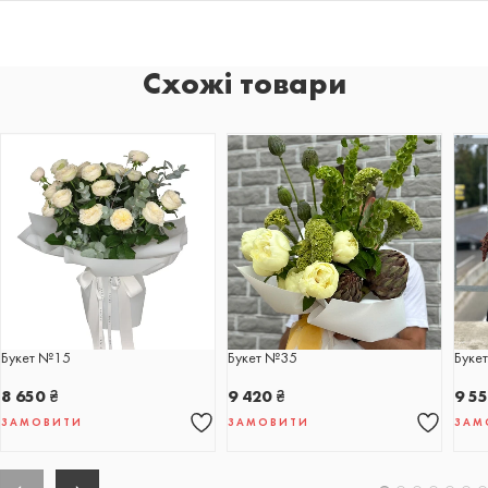
Схожі товари
Букет №15
Букет №35
Буке
8 650
₴
9 420
₴
9 5
ЗАМОВИТИ
ЗАМОВИТИ
ЗАМ