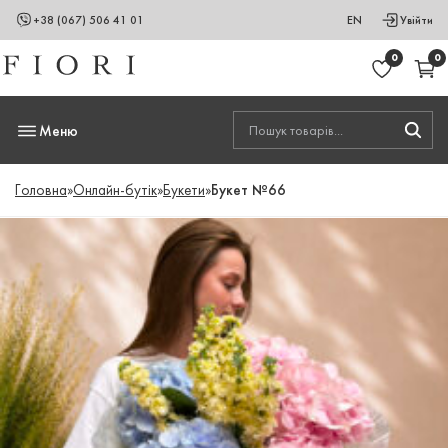
+38 (067) 506 41 01
EN
Увійти
0
0
Меню
Головна
»
Онлайн-бутік
»
Букети
»
Букет №66