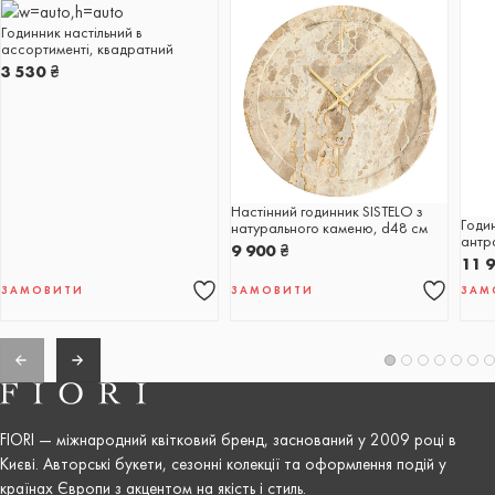
Годинник настільний в
ассортименті, квадратний
3 530
₴
Настінний годинник SISTELO з
Годи
натурального каменю, d48 см
антр
9 900
₴
11 
ЗАМОВИТИ
ЗАМОВИТИ
ЗАМ
FIORI — міжнародний квітковий бренд, заснований у 2009 році в
Києві. Авторські букети, сезонні колекції та оформлення подій у
країнах Європи з акцентом на якість і стиль.