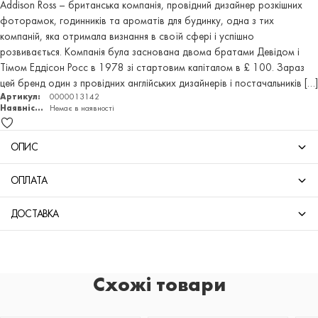
Addison Ross – британська компанія, провідний дизайнер розкішних
фоторамок, годинників та ароматів для будинку, одна з тих
компаній, яка отримала визнання в своїй сфері і успішно
розвивається. Компанія була заснована двома братами Девідом і
Тімом Еддісон Росс в 1978 зі стартовим капіталом в £ 100. Зараз
цей бренд один з провідних англійських дизайнерів і постачальників […]
Артикул:
0000013142
Наявність:
Немає в наявності
ОПИС
ОПЛАТА
ДОСТАВКА
Схожі товари