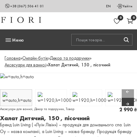
+38 (067) 506 41 01
EN
Увійти
0
0
Меню
Головна
»
Онлайн-бутік
»
Декор та подарунки
»
Аксесуари для ванної
»
Халат Дитячий, 150 , пісочний
Аксесуари для ванної
,
Декор та подарунки
,
Товар
2 990
₴
Халат Дитячий, 150 , пісочний
Бренд Luin Living ( «Луїн Лівін») – продукція для домашнього спа. Luin
Oy – назва компанії, а Luin Living – назва бренду. Продукція бренду