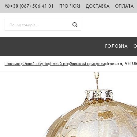
+38 (067) 506 41 01
ПРО FIORI
ДОСТАВКА
ОПЛАТА
ГОЛОВНА
О
Головна
»
Онлайн-бутік
»
Новий рік
»
Ялинкові прикраси
»
Іграшка, VETUR