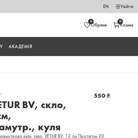
EN
Увійти
0
0
Обране
Кошик
У
АКАДЕМІЯ
и
550
₴
ETUR BV, скло,
см,
амутр., куля
рламутрова куля, скло, VETUR BV, 12 см Протягом 20