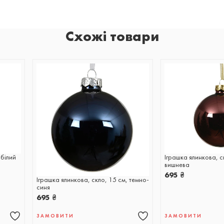
Схожі товари
 білий
Іграшка ялинкова, с
вишнева
695
₴
Іграшка ялинкова, скло, 15 см, темно-
синя
695
₴
ЗАМОВИТИ
ЗАМОВИТИ