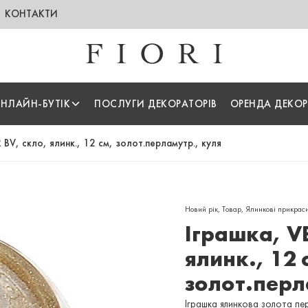
КОНТАКТИ
НЛАЙН-БУТІК
ПОСЛУГИ ДЕКОРАТОРІВ
ОРЕНДА ДЕКОР
 BV, скло, ялинк., 12 см, золот.перламутр., куля
Новий рік
,
Товар
,
Ялинкові прикрас
Іграшка, V
ялинк., 12 
золот.перл
Іграшка ялинкова золота пе