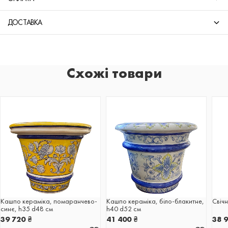
ДОСТАВКА
Схожі товари
Кашпо кераміка, помаранчево-
Кашпо кераміка, біло-блакитне,
Свічн
синє, h35 d48 см
h40 d52 cм
39 720
₴
41 400
₴
38 