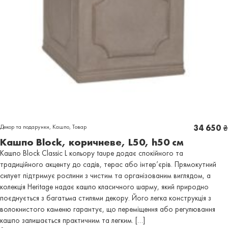
Декор та подарунки
,
Кашпо
,
Товар
34 650
₴
Кашпо Block, коричневе, L50, h50 см
Кашпо Block Classic L кольору taupe додає спокійного та
традиційного акценту до садів, терас або інтер’єрів. Прямокутний
силует підтримує рослини з чистим та організованим виглядом, а
колекція Heritage надає кашпо класичного шарму, який природно
поєднується з багатьма стилями декору. Його легка конструкція з
волокнистого каменю гарантує, що переміщення або регулювання
кашпо залишається практичним та легким. […]