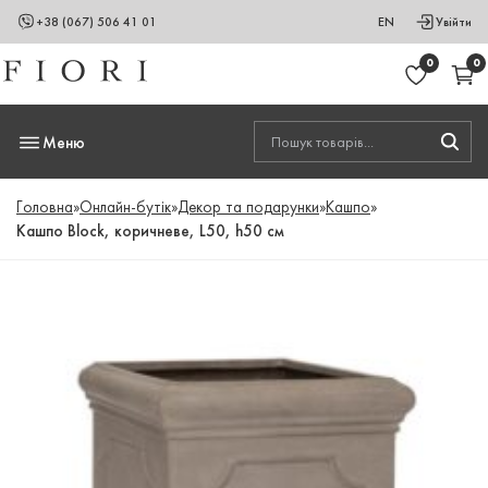
+38 (067) 506 41 01
EN
Увійти
0
0
Меню
Головна
»
Онлайн-бутік
»
Декор та подарунки
»
Кашпо
»
Кашпо Block, коричневе, L50, h50 см