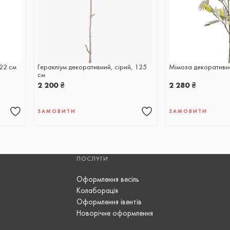
22 см
Геракліум декоративний, сірий, 125
Мімоза декоративн
см
2 200
₴
2 280
₴
ЗАМОВИТИ
ЗАМОВИТИ
ПОСЛУГИ
Оформлення весіль
Колаборація
Оформлення івентів
Новорічне оформлення