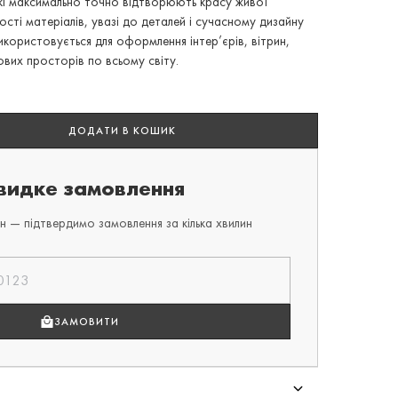
кі максимально точно відтворюють красу живої
ості матеріалів, увазі до деталей і сучасному дизайну
икористовується для оформлення інтер’єрів, вітрин,
ових просторів по всьому світу.
ДОДАТИ В КОШИК
идке замовлення
 — підтвердимо замовлення за кілька хвилин
ЗАМОВИТИ