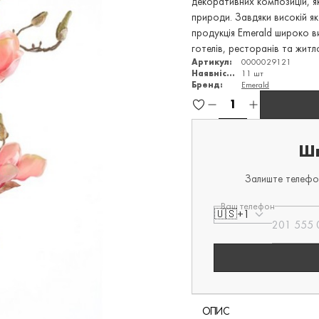
декоративних композицій, я
природи. Завдяки високій як
продукція Emerald широко в
готелів, ресторанів та житл
Артикул:
0000029121
Наявність:
11 шт
Бренд:
Emerald
Шв
Залиште телефон
Ваш телефон
🇺🇸
+1
ОПИС