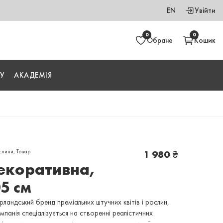
EN
Увійти
0
0
Обране
Кошик
У
АКАДЕМІЯ
слини
,
Товар
1 980
₴
екоративна,
5 см
ерландський бренд преміальних штучних квітів і рослин,
панія спеціалізується на створенні реалістичних