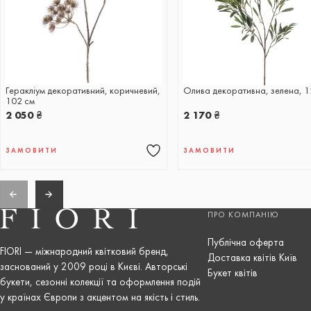
Геракліум декоративний, коричневий,
Олива декоративна, зелена, 1
102 см
2 050
₴
2 170
₴
ЗАМОВИТИ
ЗАМОВИТИ
ПРО КОМПАНІЮ
Публічна оферта
FIORI — міжнародний квітковий бренд,
Доставка квітів Київ
заснований у 2009 році в Києві. Авторські
Букет квітів
букети, сезонні колекції та оформлення подій
у країнах Європи з акцентом на якість і стиль.