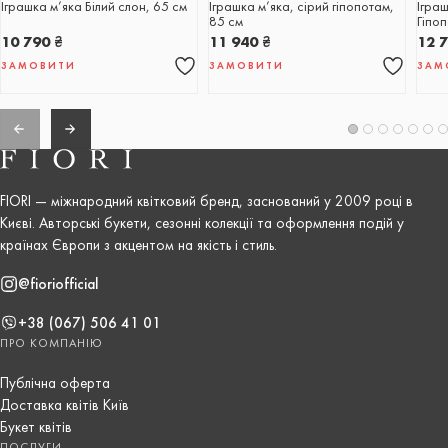
Іграшка м’яка Білий слон, 65 см
Іграшка м’яка, сірий гіпопотам,
Ігра
85 см
Гіпо
10 790
₴
11 940
₴
12 
ЗАМОВИТИ
ЗАМОВИТИ
ЗАМ
FIORI — міжнародний квітковий бренд, заснований у 2009 році в
Києві. Авторські букети, сезонні колекції та оформлення подій у
країнах Європи з акцентом на якість і стиль.
@fioriofficial
+38 (067) 506 41 01
ПРО КОМПАНІЮ
Публічна оферта
Доставка квітів Київ
Букет квітів
ПОСЛУГИ