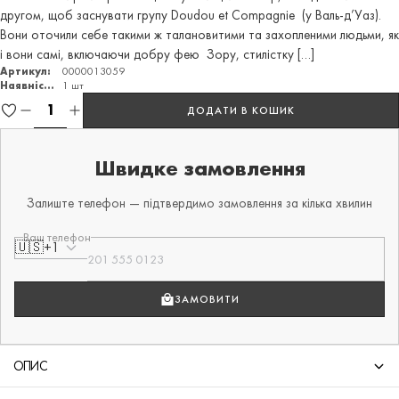
другом, щоб заснувати групу Doudou et Compagnie (у Валь-д’Уаз).
Вони оточили себе такими ж талановитими та захопленими людьми, як
і вони самі, включаючи добру фею Зору, стилістку […]
Артикул:
0000013059
Наявність:
1 шт
ДОДАТИ В КОШИК
Швидке замовлення
Залиште телефон — підтвердимо замовлення за кілька хвилин
Ваш телефон
🇺🇸
+1
ЗАМОВИТИ
ОПИС