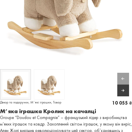
Декор та подарунки
,
Мʼякі іграшки
,
Товар
10 055
₴
М’яка іграшка Кролик на качалці
Groupe “Doudou et Compagnie” – французький лідер з виробництва
м’яких іграшок та ковдр. Захоплений світом іграшок, у якому він виріс,
Ален Жолі вирішив революціонізувати цей сектор, об’єднавшись з