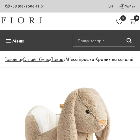
+38 (067) 506 41 01
EN
Увійти
0
0
Меню
Головна
»
Онлайн-бутік
»
Товар
»
М’яка іграшка Кролик на качалці