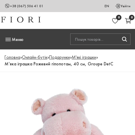
+38 (067) 506 41 01
EN
Увійти
0
0
Меню
Головна
»
Онлайн-бутік
»
Подарунки
»
М'які іграшки
»
М’яка іграшка Рожевий гіпопотам, 40 см, Groupe DetC