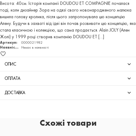
Висота: 40см. Історія компанії DOUDOU ET COMPAGNIE почалася
тоді, коли дизайнер Зора на одязі свого новонародженого малюка
вишила голову кролика, після цього запропонувала цю концепцію
Алену. Будучи в захваті від ідеї він почав розвивати цю концепцію, яка
стала класичною і колекцією, що сама продається. Alain JOLY (Ален
Жолі) у 1999 році створив компанію DOUDOU ET […]
Артикул:
0000021982
Наявність:
Немає в наявності
ОПИС
ОПЛАТА
ДОСТАВКА
Схожі товари