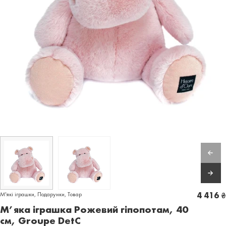
М'які іграшки
,
Подарунки
,
Товар
4 416
₴
М’яка іграшка Рожевий гіпопотам, 40
см, Groupe DetC