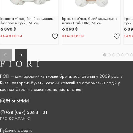
Іграшка м’яка, білий ведмедик
Іграшка м’яка, білий ведмедик в
Іграш
Adriana в сукні, 50 см
шапці Carl-Otto, 50 см
сукні
6 390
₴
6 390
₴
6 3
ЗАМОВИТИ
ЗАМОВИТИ
ЗАМ
FIORI — міжнародний квітковий бренд, заснований у 2009 році в
Києві. Авторські букети, сезонні колекції та оформлення подій у
країнах Європи з акцентом на якість і стиль.
@fioriofficial
+38 (067) 506 41 01
ПРО КОМПАНІЮ
Публічна оферта