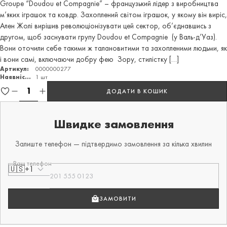
Groupe “Doudou et Compagnie” – французький лідер з виробництва
м’яких іграшок та ковдр. Захоплений світом іграшок, у якому він виріс,
Ален Жолі вирішив революціонізувати цей сектор, об’єднавшись з
другом, щоб заснувати групу Doudou et Compagnie (у Валь-д’Уаз).
Вони оточили себе такими ж талановитими та захопленими людьми, як
і вони самі, включаючи добру фею Зору, стилістку […]
Артикул:
0000000277
Наявність:
1 шт
ДОДАТИ В КОШИК
Швидке замовлення
Залиште телефон — підтвердимо замовлення за кілька хвилин
Ваш телефон
🇺🇸
+1
ЗАМОВИТИ