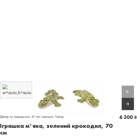
Декор та подарунки
,
Мʼякі іграшки
,
Товар
6 300
₴
Іграшка м’яка, зелений крокодил, 70
см