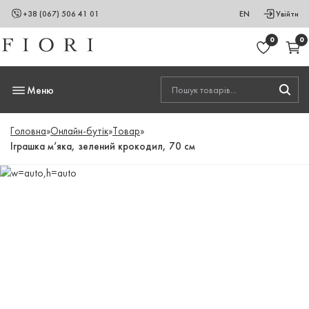
+38 (067) 506 41 01
EN
Увійти
0
0
Меню
Головна
»
Онлайн-бутік
»
Товар
»
Іграшка м’яка, зелений крокодил, 70 см