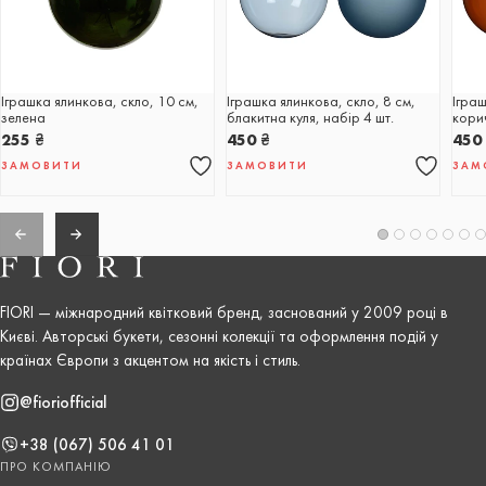
Іграшка ялинкова, скло, 10 см,
Іграшка ялинкова, скло, 8 см,
Іграш
зелена
блакитна куля, набір 4 шт.
корич
255
₴
450
₴
45
ЗАМОВИТИ
ЗАМОВИТИ
ЗАМ
FIORI — міжнародний квітковий бренд, заснований у 2009 році в
Києві. Авторські букети, сезонні колекції та оформлення подій у
країнах Європи з акцентом на якість і стиль.
@fioriofficial
+38 (067) 506 41 01
ПРО КОМПАНІЮ