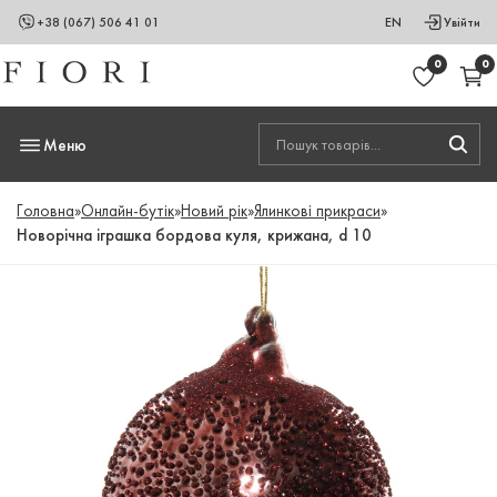
+38 (067) 506 41 01
EN
Увійти
0
0
Меню
Головна
»
Онлайн-бутік
»
Новий рік
»
Ялинкові прикраси
»
Новорічна іграшка бордова куля, крижана, d 10