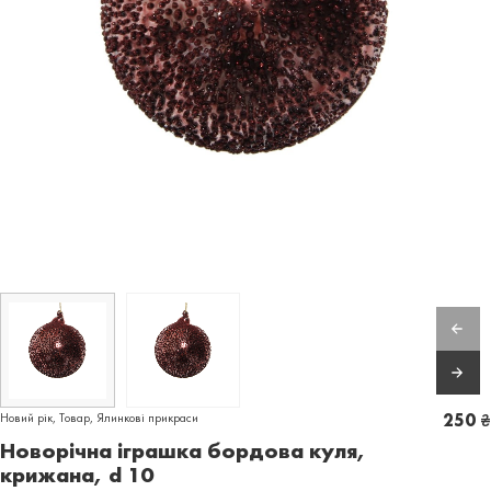
Новий рік
,
Товар
,
Ялинкові прикраси
250
₴
Новорічна іграшка бордова куля,
крижана, d 10