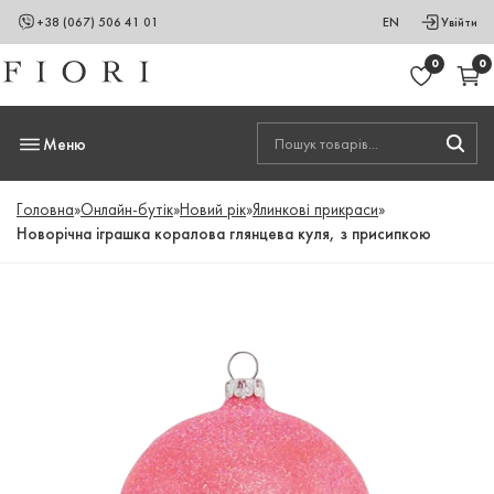
+38 (067) 506 41 01
EN
Увійти
0
0
Меню
Головна
»
Онлайн-бутік
»
Новий рік
»
Ялинкові прикраси
»
Новорічна іграшка коралова глянцева куля, з присипкою