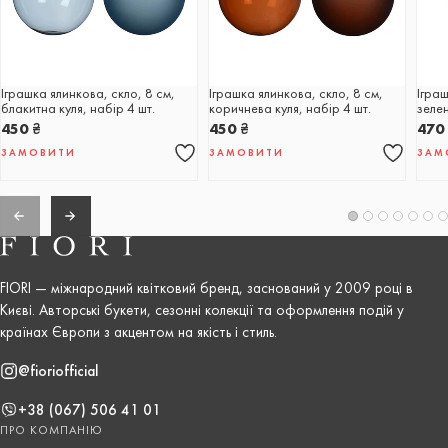
Іграшка ялинкова, скло, 8 см,
Іграшка ялинкова, скло, 8 см,
Іграш
блакитна куля, набір 4 шт.
коричнева куля, набір 4 шт.
зеле
450
₴
450
₴
47
ЗАМОВИТИ
ЗАМОВИТИ
ЗАМ
FIORI — міжнародний квітковий бренд, заснований у 2009 році в
Києві. Авторські букети, сезонні колекції та оформлення подій у
країнах Європи з акцентом на якість і стиль.
@fioriofficial
+38 (067) 506 41 01
ПРО КОМПАНІЮ