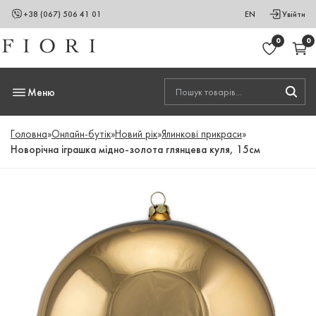
+38 (067) 506 41 01
EN
Увійти
0
0
Меню
Головна
»
Онлайн-бутік
»
Новий рік
»
Ялинкові прикраси
»
Новорічна іграшка мідно-золота глянцева куля, 15см