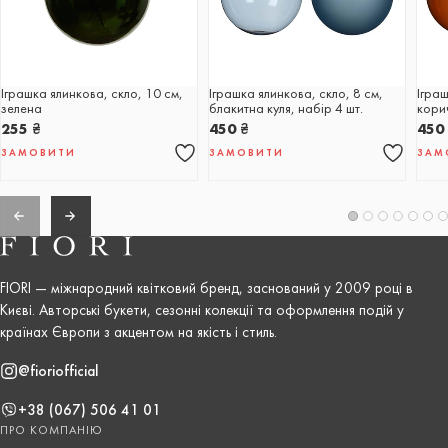
Іграшка ялинкова, скло, 10 см,
Іграшка ялинкова, скло, 8 см,
Іграш
зелена
блакитна куля, набір 4 шт.
корич
255
₴
450
₴
45
ЗАМОВИТИ
ЗАМОВИТИ
ЗАМ
FIORI — міжнародний квітковий бренд, заснований у 2009 році в
Києві. Авторські букети, сезонні колекції та оформлення подій у
країнах Європи з акцентом на якість і стиль.
@fioriofficial
+38 (067) 506 41 01
ПРО КОМПАНІЮ