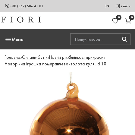
+38 (067) 506 41 01
EN
Увійти
0
0
Меню
Головна
»
Онлайн-бутік
»
Новий рік
»
Ялинкові прикраси
»
Новорічна іграшка помаранчево-золота куля, d 10