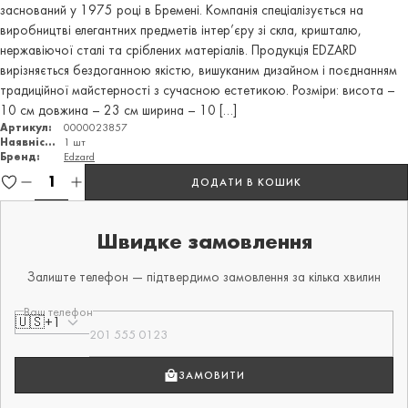
заснований у 1975 році в Бремені. Компанія спеціалізується на
виробництві елегантних предметів інтер’єру зі скла, кришталю,
нержавіючої сталі та сріблених матеріалів. Продукція EDZARD
вирізняється бездоганною якістю, вишуканим дизайном і поєднанням
традиційної майстерності з сучасною естетикою. Розміри: висота –
10 см довжина – 23 см ширина – 10 […]
Артикул:
0000023857
Наявність:
1 шт
Бренд:
Edzard
ДОДАТИ В КОШИК
Швидке замовлення
Залиште телефон — підтвердимо замовлення за кілька хвилин
Ваш телефон
🇺🇸
+1
ЗАМОВИТИ