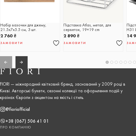
Набір вазочки для джему,
Підставка Atlas, метал, для
Підс
21.5x7x5.5 см, 3 шт.
серветок, 19×19 cm
H31 
2 760
₴
2 890
₴
14 
ЗАМОВИТИ
ЗАМОВИТИ
ЗАМ
FIORI — міжнародний квітковий бренд, заснований у 2009 році в
Києві. Авторські букети, сезонні колекції та оформлення подій у
країнах Європи з акцентом на якість і стиль.
@fioriofficial
+38 (067) 506 41 01
ПРО КОМПАНІЮ