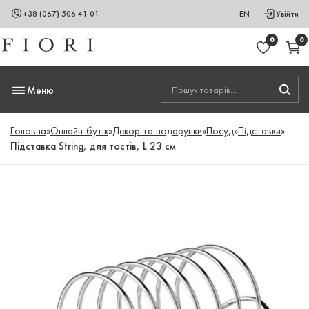
+38 (067) 506 41 01
EN
Увійти
0
0
Меню
Головна
»
Онлайн-бутік
»
Декор та подарунки
»
Посуд
»
Підставки
»
Підставка String, для тостів, L 23 см