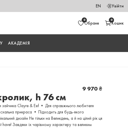
EN
Увійти
0
0
Обране
Кошик
У
АКАДЕМІЯ
9 970
₴
кролик, h 76 см
и зайчика Clayre & Eef • Для справжнього любителя
асхальна прикраса • Підходить для будь-якого
льний дизайн Не тільки на Великдень, а й на цілий рік ця
t have! Завдяки їх чарівному характеру та великим