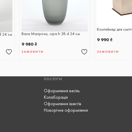
Контейнер для смітт
Ваза Mariposa, сіра h 38 d 24 см
d 24 cм
9 990
₴
9 980
₴
ЗАМОВИТИ
ЗАМОВИТИ
ПОСЛУГИ
Оформлення весіль
Колаборація
Оформлення івентів
Новорічне оформлення