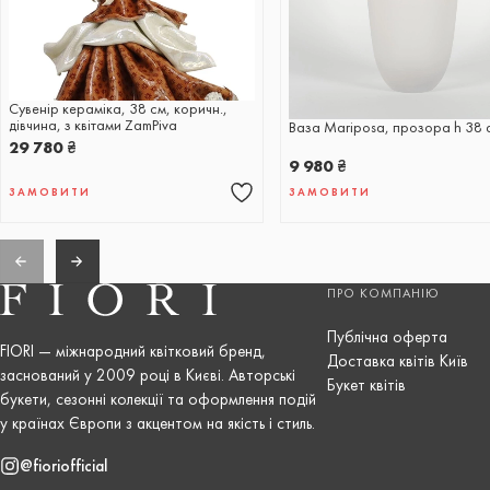
Сувенір кераміка, 38 см, коричн.,
дівчина, з квітами ZamPiva
Ваза Mariposa, прозора h 38 
29 780
₴
9 980
₴
ЗАМОВИТИ
ЗАМОВИТИ
ПРО КОМПАНІЮ
Публічна оферта
FIORI — міжнародний квітковий бренд,
Доставка квітів Київ
заснований у 2009 році в Києві. Авторські
Букет квітів
букети, сезонні колекції та оформлення подій
у країнах Європи з акцентом на якість і стиль.
@fioriofficial