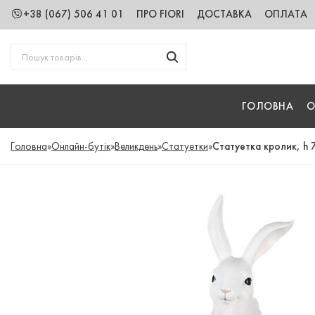
+38 (067) 506 41 01
ПРО FIORI
ДОСТАВКА
ОПЛАТА
ГОЛОВНА
О
Головна
»
Онлайн-бутік
»
Великдень
»
Статуетки
»
Статуетка кролик, h 