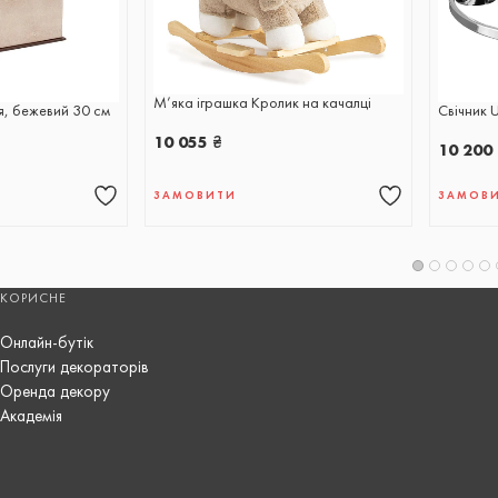
М’яка іграшка Кролик на качалці
я, бежевий 30 см
Свічник U
10 055
₴
10 200
ЗАМОВИТИ
ЗАМОВ
КОРИСНЕ
Онлайн-бутік
Послуги декораторів
Оренда декору
Академія