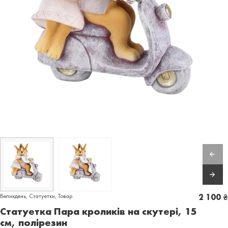
Великдень
,
Статуетки
,
Товар
2 100
₴
Статуетка Пара кроликів на скутері, 15
см, полірезин