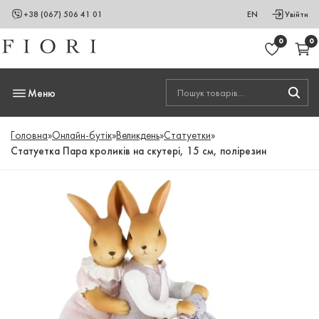
+38 (067) 506 41 01
EN
Увійти
0
0
Меню
Головна
»
Онлайн-бутік
»
Великдень
»
Статуетки
»
Статуетка Пара кроликів на скутері, 15 см, полірезин