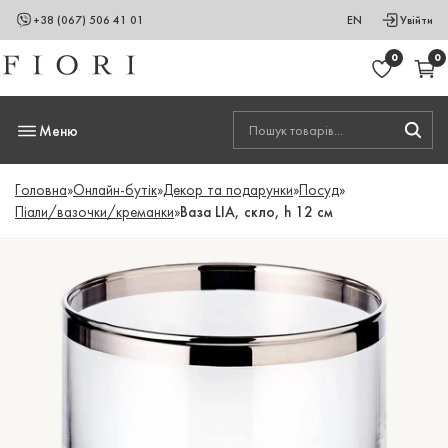
+38 (067) 506 41 01
EN
Увійти
0
0
Меню
Головна
»
Онлайн-бутік
»
Декор та подарунки
»
Посуд
»
Піали/вазочки/креманки
»
Ваза LIA, скло, h 12 cм