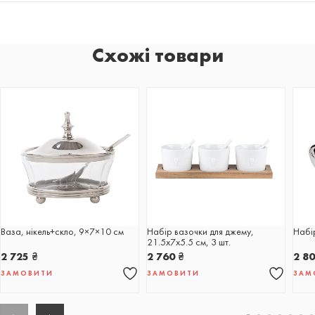
Схожі товари
Ваза, нікель+скло, 9×7×10 см
Набір вазочки для джему,
Набір
21.5x7x5.5 см, 3 шт.
2 725
₴
2 760
₴
2 8
ЗАМОВИТИ
ЗАМОВИТИ
ЗАМ