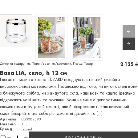
Декор та подарунки
,
Піали/вазочки/креманки
,
Посуд
,
Товар
2 125
₴
Ваза LIA, скло, h 12 cм
Елегантні вази та кашпо EDZARD поєднують стильний дизайн з
високоякісними матеріалами. Незалежно від того, чи виготовлені вони
з блискучого срібла, чи з видутого скла, наші вази та кашпо ідеально
підкреслять ваші квіти та рослини. Вони не лише є декоративними
елементами в будь-якій кімнаті, але й підкреслюють ваш вишуканий
смак. Відкрийте для себе різноманітні дизайни та […]
Артикул:
0000028931
Наявність:
1 шт
Бренд:
Edzard
ДОДАТИ В КОШИК