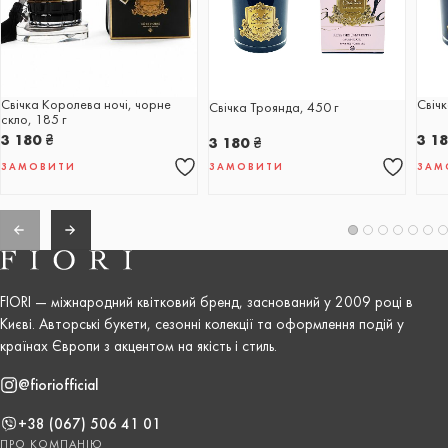
Свічка Королева ночі, чорне
Свіч
Свічка Троянда, 450 г
скло, 185 г
3 180
₴
3 1
3 180
₴
ЗАМОВИТИ
ЗАМОВИТИ
ЗАМ
FIORI — міжнародний квітковий бренд, заснований у 2009 році в
Києві. Авторські букети, сезонні колекції та оформлення подій у
країнах Європи з акцентом на якість і стиль.
@fioriofficial
+38 (067) 506 41 01
ПРО КОМПАНІЮ