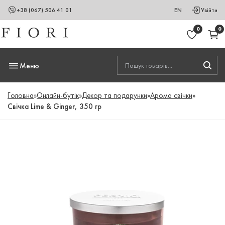
+38 (067) 506 41 01
EN
Увійти
0
0
Меню
Головна
»
Онлайн-бутік
»
Декор та подарунки
»
Арома свічки
»
Свічка Lime & Ginger, 350 гр