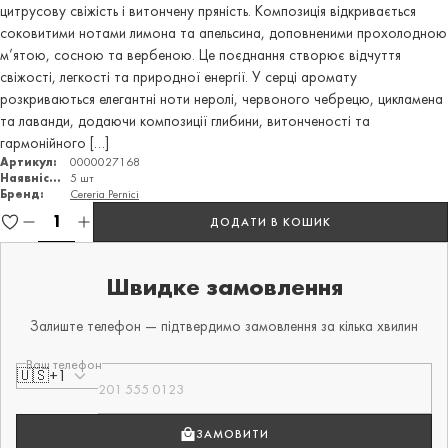
цитрусову свіжість і витончену пряність. Композиція відкривається
соковитими нотами лимона та апельсина, доповненими прохолодною
м’ятою, сосною та вербеною. Це поєднання створює відчуття
свіжості, легкості та природної енергії. У серці аромату
розкриваються елегантні ноти неролі, червоного чебрецю, цикламена
та лаванди, додаючи композиції глибини, витонченості та
гармонійного […]
Артикул:
0000027168
Наявність:
5 шт
Бренд:
Cereria Pernici
ДОДАТИ В КОШИК
Швидке замовлення
Залиште телефон — підтвердимо замовлення за кілька хвилин
Ваш телефон
🇺🇸
+1
ЗАМОВИТИ